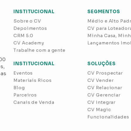
INSTITUCIONAL
SEGMENTOS
Sobre o CV
Médio e Alto Pad
Depoimentos
CV para Loteador
CRM 5.0
Minha Casa, Minh
CV Academy
Lançamentos Imob
Trabalhe com a gente
s
300
INSTITUCIONAL
SOLUÇÕES
s,
Eventos
CV Prospectar
nas
Materiais Ricos
CV Vender
Blog
CV Relacionar
Parceiros
CV Gerenciar
Canais de Venda
CV Integrar
CV Magic
Funcionalidades