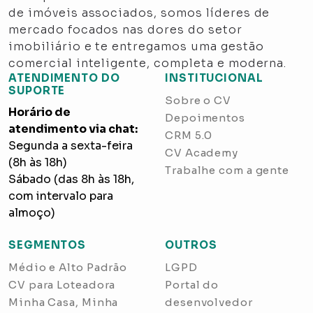
de imóveis associados, somos líderes de
mercado focados nas dores do setor
imobiliário e te entregamos uma gestão
comercial inteligente, completa e moderna.
ATENDIMENTO DO
INSTITUCIONAL
SUPORTE
Sobre o CV
Horário de
Depoimentos
atendimento via chat:
CRM 5.0
Segunda a sexta-feira
CV Academy
(8h às 18h)
Trabalhe com a gente
Sábado (das 8h às 18h,
com intervalo para
almoço)
SEGMENTOS
OUTROS
Médio e Alto Padrão
LGPD
CV para Loteadora
Portal do
Minha Casa, Minha
desenvolvedor