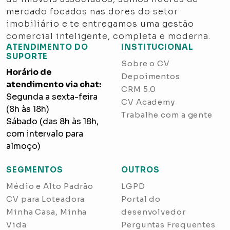
mercado focados nas dores do setor
imobiliário e te entregamos uma gestão
comercial inteligente, completa e moderna.
ATENDIMENTO DO
INSTITUCIONAL
SUPORTE
Sobre o CV
Horário de
Depoimentos
atendimento via chat:
CRM 5.0
Segunda a sexta-feira
CV Academy
(8h às 18h)
Trabalhe com a gente
Sábado (das 8h às 18h,
com intervalo para
almoço)
SEGMENTOS
OUTROS
Médio e Alto Padrão
LGPD
CV para Loteadora
Portal do
Minha Casa, Minha
desenvolvedor
Vida
Perguntas Frequentes