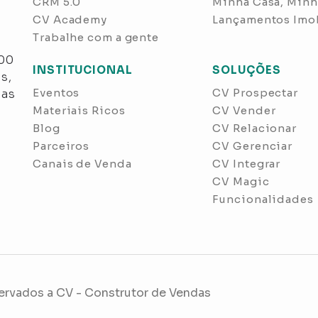
CRM 5.0
Minha Casa, Minh
CV Academy
Lançamentos Imob
Trabalhe com a gente
s
300
INSTITUCIONAL
SOLUÇÕES
s,
Eventos
CV Prospectar
nas
Materiais Ricos
CV Vender
Blog
CV Relacionar
Parceiros
CV Gerenciar
Canais de Venda
CV Integrar
CV Magic
Funcionalidades
servados a
CV - Construtor de Vendas