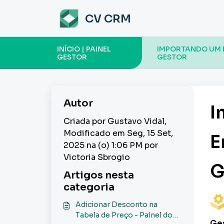
Ir para o conteúdo principal
CV CRM
INÍCIO | PAINEL
IMPORTANDO UM E
GESTOR
GESTOR
Autor
I
Criada por Gustavo Vidal,
Modificado em Seg, 15 Set,
E
2025 na (o) 1:06 PM por
Victoria Sbrogio
G
Artigos nesta
categoria
Adicionar Desconto na
Tabela de Preço - Painel do
Ges