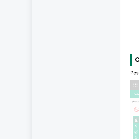
C
Pes