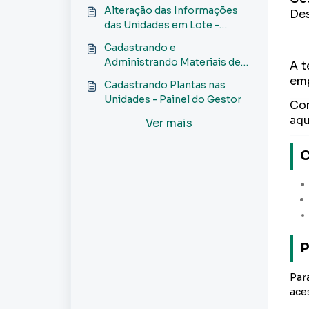
Gestor
Alteração das Informações
Des
das Unidades em Lote -
Painel do Gestor
Cadastrando e
Administrando Materiais de
A t
Campanha - Painel do Gestor
emp
Cadastrando Plantas nas
Unidades - Painel do Gestor
Con
aqu
Ver mais
C
P
Par
ace