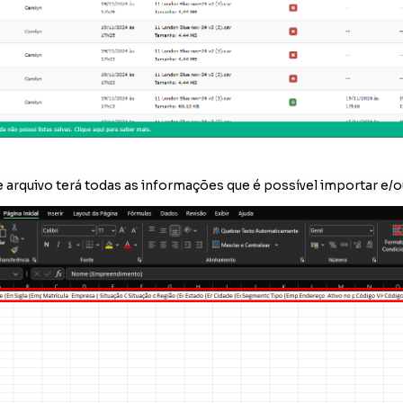
e arquivo terá todas as informações que é possível importar e/