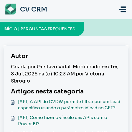
Ir para o conteúdo principal
CV CRM
INÍCIO | PERGUNTAS FREQUENTES
Autor
Criada por Gustavo Vidal, Modificado em Ter,
8 Jul, 2025 na (o) 10:23 AM por Victoria
Sbrogio
Artigos nesta categoria
[API] A API do CVDW permite filtrar por um Lead
específico usando o parâmetro idlead no GET?
[API] Como fazer o vínculo das APIs com o
Power BI?