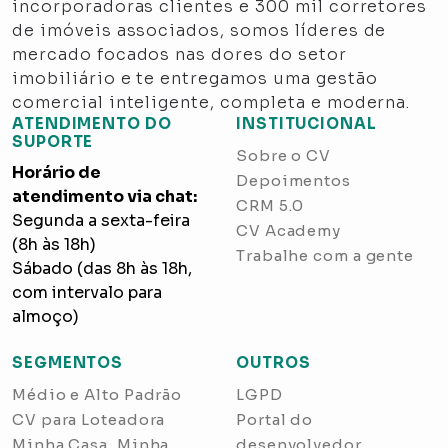
incorporadoras clientes e 300 mil corretores
de imóveis associados, somos líderes de
mercado focados nas dores do setor
imobiliário e te entregamos uma gestão
comercial inteligente, completa e moderna.
ATENDIMENTO DO
INSTITUCIONAL
SUPORTE
Sobre o CV
Horário de
Depoimentos
atendimento via chat:
CRM 5.0
Segunda a sexta-feira
CV Academy
(8h às 18h)
Trabalhe com a gente
Sábado (das 8h às 18h,
com intervalo para
almoço)
SEGMENTOS
OUTROS
Médio e Alto Padrão
LGPD
CV para Loteadora
Portal do
Minha Casa, Minha
desenvolvedor