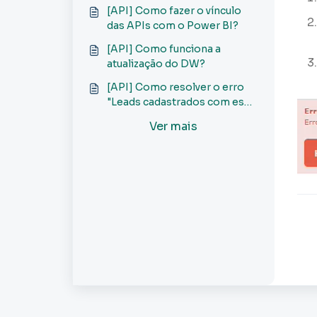
específico usando o
[API] Como fazer o vínculo
parâmetro idlead no GET?
das APIs com o Power BI?
[API] Como funciona a
atualização do DW?
[API] Como resolver o erro
"Leads cadastrados com esse
email ou telefone" ao
Ver mais
cadastrar Leads via API?