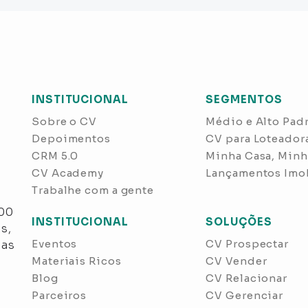
INSTITUCIONAL
SEGMENTOS
Sobre o CV
Médio e Alto Pad
Depoimentos
CV para Loteador
CRM 5.0
Minha Casa, Minh
CV Academy
Lançamentos Imob
Trabalhe com a gente
s
300
INSTITUCIONAL
SOLUÇÕES
s,
Eventos
CV Prospectar
nas
Materiais Ricos
CV Vender
Blog
CV Relacionar
Parceiros
CV Gerenciar