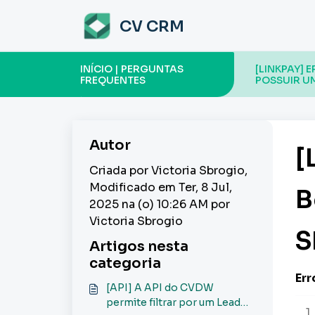
Ir para o conteúdo principal
CV CRM
INÍCIO | PERGUNTAS
[LINKPAY] 
FREQUENTES
POSSUIR U
Autor
[
Criada por Victoria Sbrogio,
Modificado em Ter, 8 Jul,
B
2025 na (o) 10:26 AM por
Victoria Sbrogio
S
Artigos nesta
categoria
Err
[API] A API do CVDW
permite filtrar por um Lead