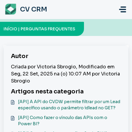
Ir para o conteúdo principal
CV CRM
INÍCIO | PERGUNTAS FREQUENTES
Autor
Criada por Victoria Sbrogio, Modificado em
Seg, 22 Set, 2025 na (o) 10:07 AM por Victoria
Sbrogio
Artigos nesta categoria
[API] A API do CVDW permite filtrar por um Lead
específico usando o parâmetro idlead no GET?
[API] Como fazer o vínculo das APIs com o
Power BI?