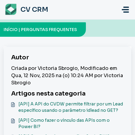
Ir para o conteúdo principal
CV CRM
INÍCIO | PERGUNTAS FREQUENTES
Autor
Criada por Victoria Sbrogio, Modificado em
Qua, 12 Nov, 2025 na (o) 10:24 AM por Victoria
Sbrogio
Artigos nesta categoria
[API] A API do CVDW permite filtrar por um Lead
específico usando o parâmetro idlead no GET?
[API] Como fazer o vínculo das APIs com o
Power BI?