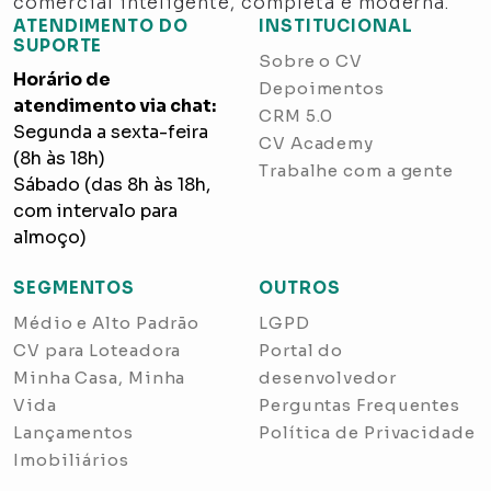
comercial inteligente, completa e moderna.
ATENDIMENTO DO
INSTITUCIONAL
SUPORTE
Sobre o CV
Horário de
Depoimentos
atendimento via chat:
CRM 5.0
Segunda a sexta-feira
CV Academy
(8h às 18h)
Trabalhe com a gente
Sábado (das 8h às 18h,
com intervalo para
almoço)
SEGMENTOS
OUTROS
Médio e Alto Padrão
LGPD
CV para Loteadora
Portal do
Minha Casa, Minha
desenvolvedor
Vida
Perguntas Frequentes
Lançamentos
Política de Privacidade
Imobiliários