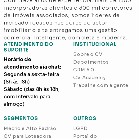
Com treze anos de experiência, mais de 1500
incorporadoras clientes e 300 mil corretores
de imóveis associados, somos líderes de
mercado focados nas dores do setor
imobiliário e te entregamos uma gestão
comercial inteligente, completa e moderna.
ATENDIMENTO DO
INSTITUCIONAL
SUPORTE
Sobre o CV
Horário de
Depoimentos
atendimento via chat:
CRM 5.0
Segunda a sexta-feira
CV Academy
(8h às 18h)
Trabalhe com a gente
Sábado (das 8h às 18h,
com intervalo para
almoço)
SEGMENTOS
OUTROS
Médio e Alto Padrão
LGPD
CV para Loteadora
Portal do