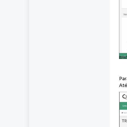
Par
Até