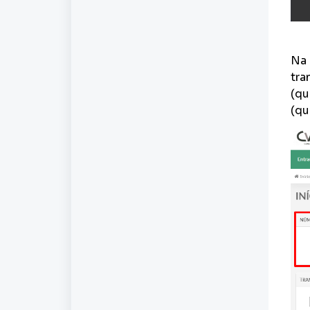
Na 
tra
(qu
(qu