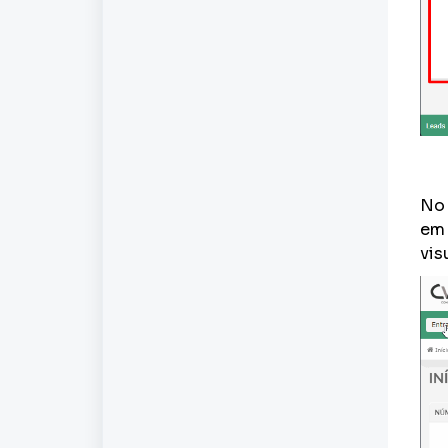
No
em 
vis