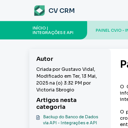
Ir para o conteúdo principal
CV CRM
INÍCIO |
PAINEL CVIO - 
INTEGRAÇÕES E API
Autor
P
Criada por Gustavo Vidal,
Modificado em Ter, 13 Mai,
2025 na (o) 3:32 PM por
O C
Victoria Sbrogio
inf
int
Artigos nesta
categoria
O p
Backup do Banco de Dados
cro
via API - Integrações e API
ent