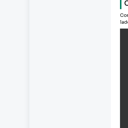
Com
lad