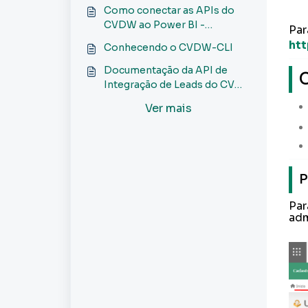
Como conectar as APIs do
CVDW ao Power BI -
Pa
Integrações e API
htt
Conhecendo o CVDW-CLI
Documentação da API de
C
Integração de Leads do CV
para Sites - Integrações e
Ver mais
API
P
Par
adm