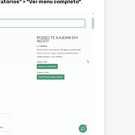
atórios
”
> "Ver menu completo"
.