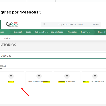
quise por “
Pessoas
”.