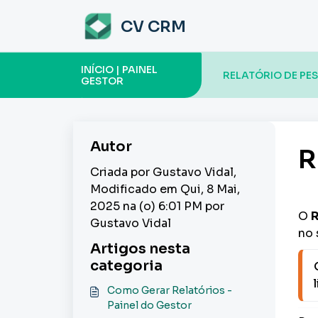
Ir para o conteúdo principal
CV CRM
INÍCIO | PAINEL
RELATÓRIO DE PE
GESTOR
Autor
R
Criada por Gustavo Vidal,
Modificado em Qui, 8 Mai,
2025 na (o) 6:01 PM por
O
R
Gustavo Vidal
no 
Artigos nesta
categoria
Como Gerar Relatórios -
Painel do Gestor