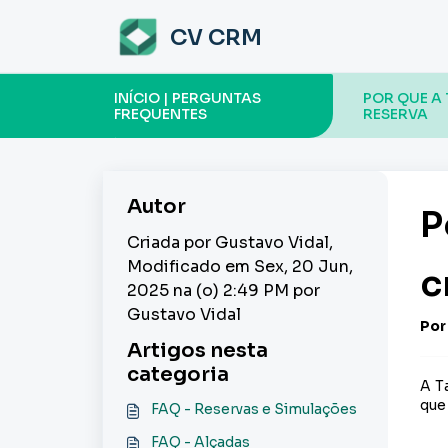
Ir para o conteúdo principal
CV CRM
INÍCIO | PERGUNTAS
POR QUE A
FREQUENTES
RESERVA
Autor
P
Criada por Gustavo Vidal,
Modificado em Sex, 20 Jun,
c
2025 na (o) 2:49 PM por
Gustavo Vidal
Por
Artigos nesta
categoria
A T
que 
FAQ - Reservas e Simulações
FAQ - Alçadas