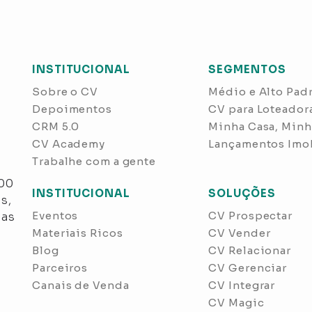
INSTITUCIONAL
SEGMENTOS
Sobre o CV
Médio e Alto Pad
Depoimentos
CV para Loteador
CRM 5.0
Minha Casa, Minh
CV Academy
Lançamentos Imob
Trabalhe com a gente
s
300
INSTITUCIONAL
SOLUÇÕES
s,
Eventos
CV Prospectar
nas
Materiais Ricos
CV Vender
Blog
CV Relacionar
Parceiros
CV Gerenciar
Canais de Venda
CV Integrar
CV Magic