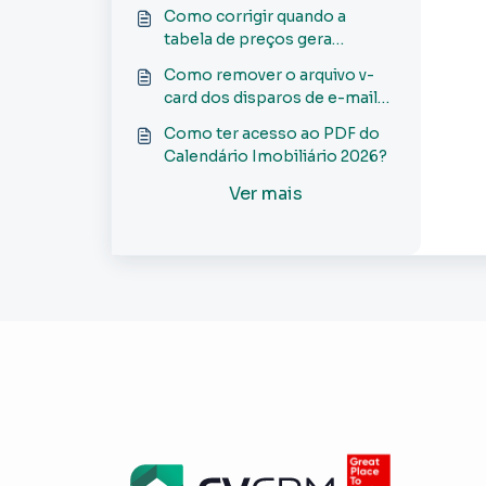
incrementando o valor total
Como corrigir quando a
em porcentagem?
tabela de preços gera
parcelas divididas em duas?
Como remover o arquivo v-
card dos disparos de e-mails
do CV?
Como ter acesso ao PDF do
Calendário Imobiliário 2026?
Ver mais