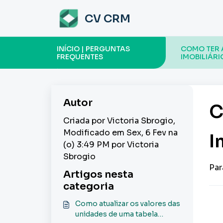
Ir para o conteúdo principal
CV CRM
INÍCIO | PERGUNTAS
COMO TER 
FREQUENTES
IMOBILIÁRI
Autor
C
Criada por Victoria Sbrogio,
Modificado em Sex, 6 Fev na
I
(o) 3:49 PM por Victoria
Sbrogio
Par
Artigos nesta
categoria
Como atualizar os valores das
unidades de uma tabela