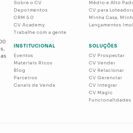
Sobre o CV
Médio e Alto Pad
Depoimentos
CV para Loteador
CRM 5.0
Minha Casa, Minh
CV Academy
Lançamentos Imob
Trabalhe com a gente
s
300
INSTITUCIONAL
SOLUÇÕES
s,
Eventos
CV Prospectar
nas
Materiais Ricos
CV Vender
Blog
CV Relacionar
Parceiros
CV Gerenciar
Canais de Venda
CV Integrar
CV Magic
Funcionalidades