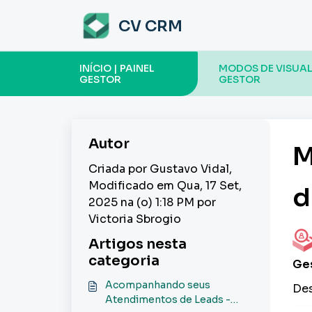
Ir para o conteúdo principal
CV CRM
INÍCIO | PAINEL
MODOS DE VISUAL
GESTOR
GESTOR
Autor
M
Criada por Gustavo Vidal,
Modificado em Qua, 17 Set,
d
2025 na (o) 1:18 PM por
Victoria Sbrogio
Artigos nesta
categoria
Ges
Acompanhando seus
Des
Atendimentos de Leads -