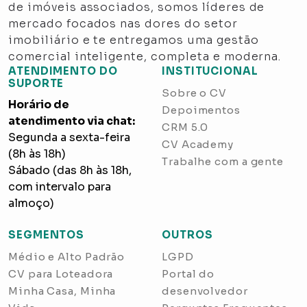
de imóveis associados, somos líderes de
mercado focados nas dores do setor
imobiliário e te entregamos uma gestão
comercial inteligente, completa e moderna.
ATENDIMENTO DO
INSTITUCIONAL
SUPORTE
Sobre o CV
Horário de
Depoimentos
atendimento via chat:
CRM 5.0
Segunda a sexta-feira
CV Academy
(8h às 18h)
Trabalhe com a gente
Sábado (das 8h às 18h,
com intervalo para
almoço)
SEGMENTOS
OUTROS
Médio e Alto Padrão
LGPD
CV para Loteadora
Portal do
Minha Casa, Minha
desenvolvedor