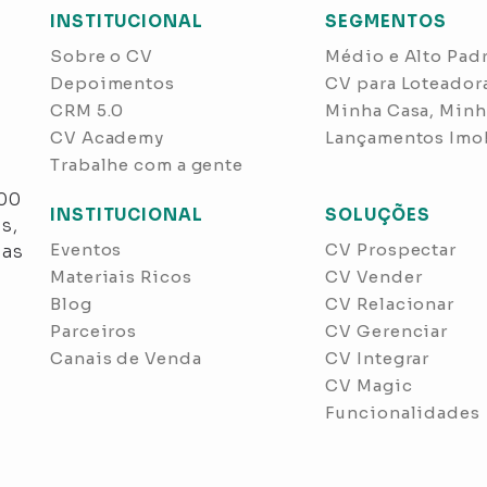
INSTITUCIONAL
SEGMENTOS
Sobre o CV
Médio e Alto Pad
Depoimentos
CV para Loteador
CRM 5.0
Minha Casa, Minh
CV Academy
Lançamentos Imob
Trabalhe com a gente
s
300
INSTITUCIONAL
SOLUÇÕES
s,
Eventos
CV Prospectar
nas
Materiais Ricos
CV Vender
Blog
CV Relacionar
Parceiros
CV Gerenciar
Canais de Venda
CV Integrar
CV Magic
Funcionalidades