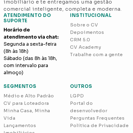
imobiliário e te entregamos uma gestão
comercial inteligente, completa e moderna.
ATENDIMENTO DO
INSTITUCIONAL
SUPORTE
Sobre o CV
Horário de
Depoimentos
atendimento via chat:
CRM 5.0
Segunda a sexta-feira
CV Academy
(8h às 18h)
Trabalhe com a gente
Sábado (das 8h às 18h,
com intervalo para
almoço)
SEGMENTOS
OUTROS
Médio e Alto Padrão
LGPD
CV para Loteadora
Portal do
Minha Casa, Minha
desenvolvedor
Vida
Perguntas Frequentes
Lançamentos
Política de Privacidade
Imobiliários