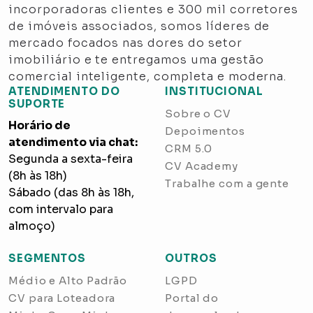
incorporadoras clientes e 300 mil corretores
de imóveis associados, somos líderes de
mercado focados nas dores do setor
imobiliário e te entregamos uma gestão
comercial inteligente, completa e moderna.
ATENDIMENTO DO
INSTITUCIONAL
SUPORTE
Sobre o CV
Horário de
Depoimentos
atendimento via chat:
CRM 5.0
Segunda a sexta-feira
CV Academy
(8h às 18h)
Trabalhe com a gente
Sábado (das 8h às 18h,
com intervalo para
almoço)
SEGMENTOS
OUTROS
Médio e Alto Padrão
LGPD
CV para Loteadora
Portal do