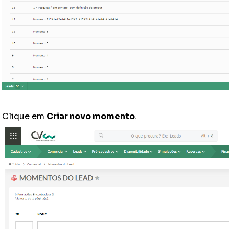
Clique em
Criar novo momento
.