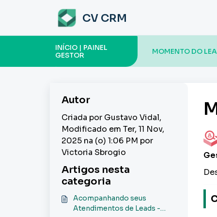
Ir para o conteúdo principal
CV CRM
INÍCIO | PAINEL
MOMENTO DO LEAD
GESTOR
Autor
M
Criada por Gustavo Vidal,
Modificado em Ter, 11 Nov,
2025 na (o) 1:06 PM por
Victoria Sbrogio
Ges
Artigos nesta
Des
categoria
C
Acompanhando seus
Atendimentos de Leads -