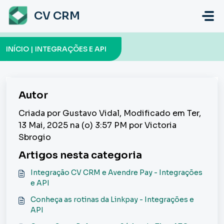
Ir para o conteúdo principal
CV CRM
INÍCIO | INTEGRAÇÕES E API
Autor
Criada por Gustavo Vidal, Modificado em Ter,
13 Mai, 2025 na (o) 3:57 PM por Victoria
Sbrogio
Artigos nesta categoria
Integração CV CRM e Avendre Pay - Integrações
e API
Conheça as rotinas da Linkpay - Integrações e
API