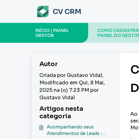
Ir para o conteúdo principal
CV CRM
INÍCIO | PAINEL
COMO CADASTRAR 
GESTOR
PAINEL DO GESTO
Autor
C
Criada por Gustavo Vidal,
Modificado em Qui, 8 Mai,
D
2025 na (o) 7:23 PM por
Gustavo Vidal
Artigos nesta
Ao 
categoria
ser
Acompanhando seus
Mot
Atendimentos de Leads -