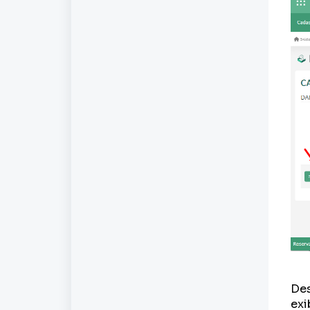
Des
exi