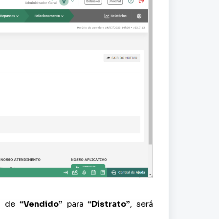
va de
“Vendido”
para
“Distrato”
, será