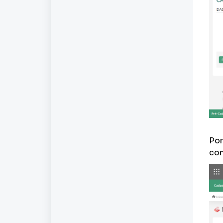
Por
con