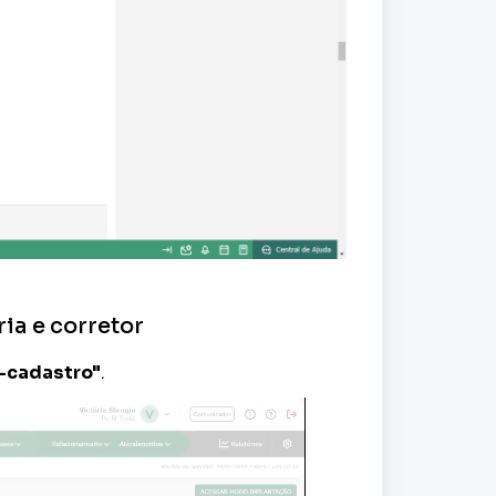
ia e corretor
é-cadastro"
.