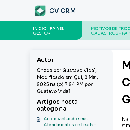
Ir para o conteúdo principal
CV CRM
INÍCIO | PAINEL
MOTIVOS DE TROC
GESTOR
CADASTROS - PAI
Autor
M
Criada por Gustavo Vidal,
Modificado em Qui, 8 Mai,
C
2025 na (o) 7:24 PM por
Gustavo Vidal
G
Artigos nesta
categoria
Acompanhando seus
Na 
Atendimentos de Leads -
sim