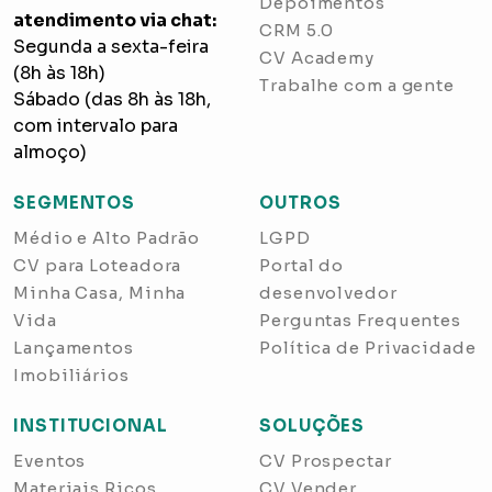
Depoimentos
atendimento via chat:
CRM 5.0
Segunda a sexta-feira
CV Academy
(8h às 18h)
Trabalhe com a gente
Sábado (das 8h às 18h,
com intervalo para
almoço)
SEGMENTOS
OUTROS
Médio e Alto Padrão
LGPD
CV para Loteadora
Portal do
Minha Casa, Minha
desenvolvedor
Vida
Perguntas Frequentes
Lançamentos
Política de Privacidade
Imobiliários
INSTITUCIONAL
SOLUÇÕES
Eventos
CV Prospectar
Materiais Ricos
CV Vender