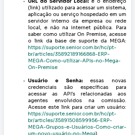
URL do Servidor Local:
é o endereço
(link) utilizado para acessar um sistema,
aplicação ou serviço hospedado em um
servidor interno da empresa ou rede
local, e não na internet pública. Para
saber como utilizar On Premise, acesse
o link da base de suporte da MEGA:
https://suporte.senior.com.br/hc/pt-
br/articles/35892189166868-ERP-
MEGA-Como-utilizar-APIs-no-Mega-
On-Premise
Usuário e Senha:
essas novas
credenciais são específicas para
acessar as API's relacionadas aos
agentes envolvidos na comissão.
Acesse este link para criar um usuário:
https://suporte.senior.com.br/hc/pt-
br/articles/35891508599956-ERP-
MEGA-Grupos-e-Usuários-Como-criar-
um-novo-usuário-no-Mega
)