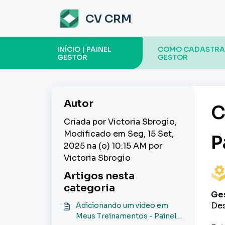
Ir para o conteúdo principal
CV CRM
INÍCIO | PAINEL
COMO CADASTRAR 
GESTOR
GESTOR
Autor
C
Criada por Victoria Sbrogio,
Modificado em Seg, 15 Set,
P
2025 na (o) 10:15 AM por
Victoria Sbrogio
Artigos nesta
categoria
Ges
Des
Adicionando um vídeo em
Meus Treinamentos - Painel