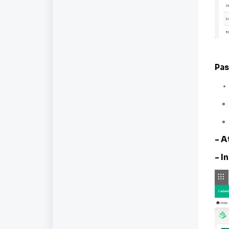
Pas
- A
- I