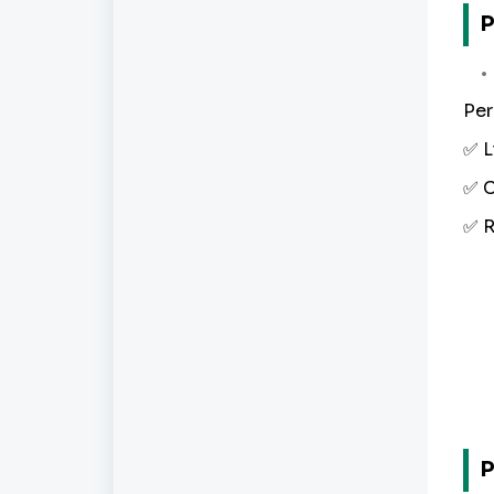
P
Per
✅ L
✅ C
✅ 
P