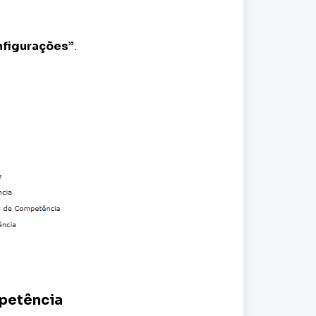
figurações”
.
mpetência