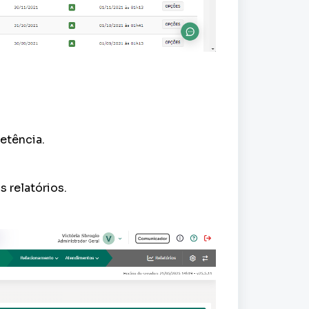
tência.
 relatórios.