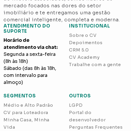
mercado focados nas dores do setor
imobiliário e te entregamos uma gestão
comercial inteligente, completa e moderna.
ATENDIMENTO DO
INSTITUCIONAL
SUPORTE
Sobre o CV
Horário de
Depoimentos
atendimento via chat:
CRM 5.0
Segunda a sexta-feira
CV Academy
(8h às 18h)
Trabalhe com a gente
Sábado (das 8h às 18h,
com intervalo para
almoço)
SEGMENTOS
OUTROS
Médio e Alto Padrão
LGPD
CV para Loteadora
Portal do
Minha Casa, Minha
desenvolvedor
Vida
Perguntas Frequentes