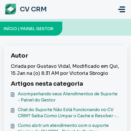
Ir para o conteúdo principal
CV CRM
INÍCIO | PAINEL GESTOR
Autor
Criada por Gustavo Vidal, Modificado em Qui,
15 Jan na (o) 8:31 AM por Victoria Sbrogio
Artigos nesta categoria
Acompanhando seus Atendimentos de Suporte
- Painel do Gestor
Chat do Suporte Não Está Funcionando no CV
CRM? Saiba Como Limpar o Cache e Resolver -
Painel Gestor
Como abrir um atendimento com o suporte