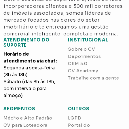
incorporadoras clientes e 300 mil corretores
de imóveis associados, somos líderes de
mercado focados nas dores do setor
imobiliário e te entregamos uma gestão
comercial inteligente, completa e moderna.
ATENDIMENTO DO
INSTITUCIONAL
SUPORTE
Sobre o CV
Horário de
Depoimentos
atendimento via chat:
CRM 5.0
Segunda a sexta-feira
CV Academy
(8h às 18h)
Trabalhe com a gente
Sábado (das 8h às 18h,
com intervalo para
almoço)
SEGMENTOS
OUTROS
Médio e Alto Padrão
LGPD
CV para Loteadora
Portal do