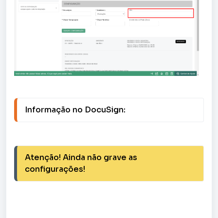
Informação no DocuSign:
Atenção! Ainda não grave as 
configurações!