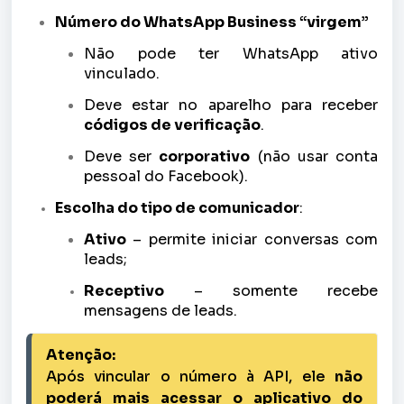
Número do WhatsApp Business “virgem”
Não pode ter WhatsApp ativo
vinculado.
Deve estar no aparelho para receber
códigos de verificação
.
Deve ser
corporativo
(não usar conta
pessoal do Facebook).
Escolha do tipo de comunicador
:
Ativo
– permite iniciar conversas com
leads;
Receptivo
– somente recebe
mensagens de leads.
Atenção:
Após vincular o número à API, ele 
não 
poderá mais acessar o aplicativo do 