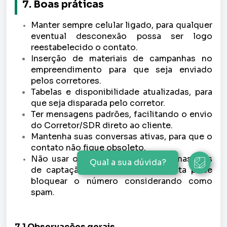
7.
Boas práticas
Manter sempre celular ligado, para qualquer
eventual desconexão possa ser logo
reestabelecido o contato.
Inserção de materiais de campanhas no
empreendimento para que seja enviado
pelos corretores.
Tabelas e disponibilidade atualizadas, para
que seja disparada pelo corretor.
Ter mensagens padrões, facilitando o envio
do Corretor/SDR direto ao cliente.
Mantenha suas conversas ativas, para que o
contato não fique obsoleto.
Não usar o nome para campanha massivas
Qual a sua dúvida?
de captação de leads, pois a Meta pode
bloquear o número considerando como
spam.
7.1 Observações gerais