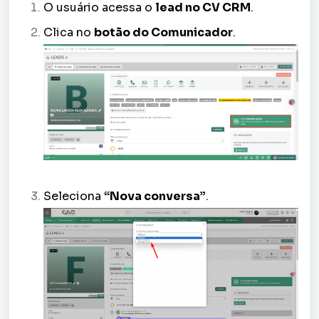
O usuário acessa o
lead no CV CRM
.
Clica no
botão do Comunicador
.
Seleciona
“Nova conversa”
.