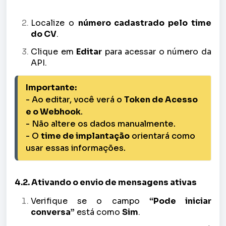
Localize o
número cadastrado pelo time
do CV
.
Clique em
Editar
para acessar o número da
API.
Importante:
- Ao editar, você verá o 
Token de Acesso 
e o Webhook
.
- Não altere os dados manualmente.
- O 
time de implantação
 orientará como 
usar essas informações.
4.2. Ativando o envio de mensagens ativas
Verifique se o campo
“Pode iniciar
conversa”
está como
Sim
.