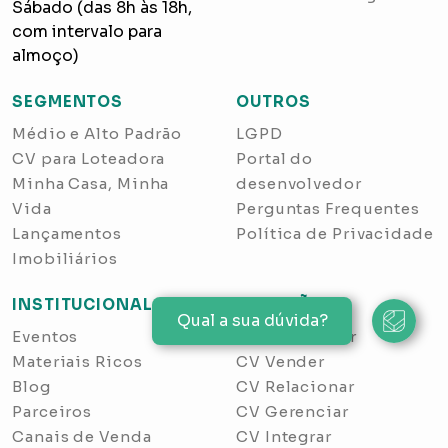
Sábado (das 8h às 18h,
com intervalo para
almoço)
SEGMENTOS
OUTROS
Médio e Alto Padrão
LGPD
CV para Loteadora
Portal do
Minha Casa, Minha
desenvolvedor
Vida
Perguntas Frequentes
Lançamentos
Política de Privacidade
Imobiliários
INSTITUCIONAL
SOLUÇÕES
Qual a sua dúvida?
Eventos
CV Prospectar
Materiais Ricos
CV Vender
Blog
CV Relacionar
Parceiros
CV Gerenciar
Canais de Venda
CV Integrar