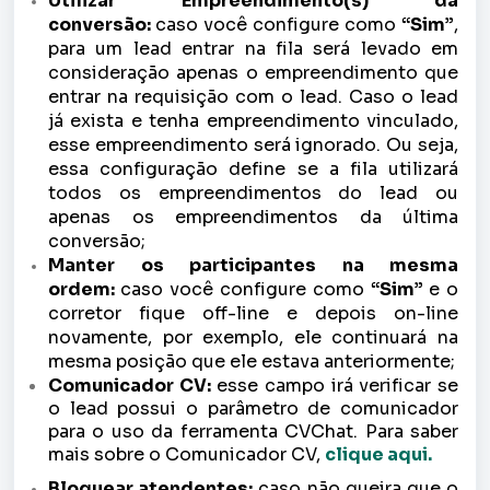
Utilizar
Empreendimento
(s) da
conversão:
caso você configure como
“Sim”
,
para um lead entrar na fila será levado em
consideração apenas o empreendimento que
entrar na requisição com o lead. Caso o lead
já exista e tenha empreendimento vinculado,
esse empreendimento será ignorado. Ou seja,
essa configuração define se a fila utilizará
todos os empreendimentos do lead ou
apenas os empreendimentos da última
conversão;
Manter os participantes na mesma
ordem:
caso você configure como
“Sim”
e o
corretor fique off-line e depois on-line
novamente, por exemplo, ele continuará na
mesma posição que ele estava anteriormente;
Comunicador CV:
esse campo irá verificar se
o lead possui o parâmetro de comunicador
para o uso da ferramenta CVChat. Para saber
mais sobre o Comunicador CV,
clique aqui.
Bloquear atendentes:
caso não queira que o