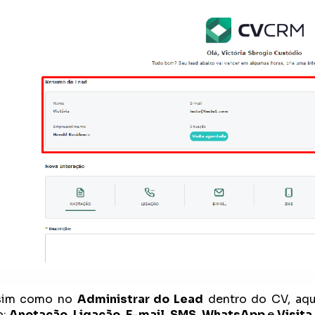
sim como no
Administrar do Lead
dentro do CV, aqu
o:
Anotação
,
Ligação
,
E-mail
,
SMS
,
WhatsApp
e
Visita
.