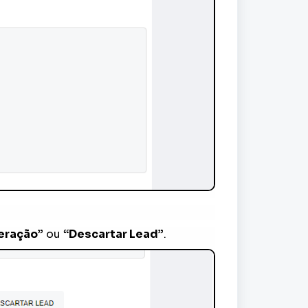
teração”
ou
“Descartar Lead”
.