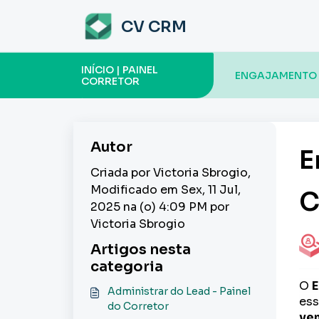
Ir para o conteúdo principal
CV CRM
INÍCIO | PAINEL
ENGAJAMENTO D
CORRETOR
Autor
E
Criada por Victoria Sbrogio,
Modificado em Sex, 11 Jul,
C
2025 na (o) 4:09 PM por
Victoria Sbrogio
Artigos nesta
categoria
O
E
Administrar do Lead - Painel
ess
do Corretor
ve