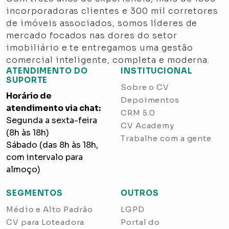
incorporadoras clientes e 300 mil corretores
de imóveis associados, somos líderes de
mercado focados nas dores do setor
imobiliário e te entregamos uma gestão
comercial inteligente, completa e moderna.
ATENDIMENTO DO
INSTITUCIONAL
SUPORTE
Sobre o CV
Horário de
Depoimentos
atendimento via chat:
CRM 5.0
Segunda a sexta-feira
CV Academy
(8h às 18h)
Trabalhe com a gente
Sábado (das 8h às 18h,
com intervalo para
almoço)
SEGMENTOS
OUTROS
Médio e Alto Padrão
LGPD
CV para Loteadora
Portal do