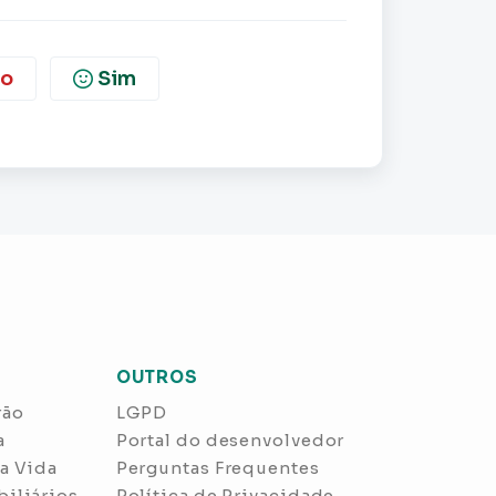
o
Sim
OUTROS
rão
LGPD
a
Portal do desenvolvedor
a Vida
Perguntas Frequentes
iliários
Política de Privacidade