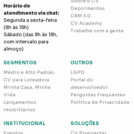
Sobre o CV
Horário de
Depoimentos
atendimento via chat:
CRM 5.0
Segunda a sexta-feira
CV Academy
(8h às 18h)
Trabalhe com a gente
Sábado (das 8h às 18h,
com intervalo para
almoço)
SEGMENTOS
OUTROS
Médio e Alto Padrão
LGPD
CV para Loteadora
Portal do
Minha Casa, Minha
desenvolvedor
Vida
Perguntas Frequentes
Lançamentos
Política de Privacidade
Imobiliários
INSTITUCIONAL
SOLUÇÕES
Eventos
CV Prospectar