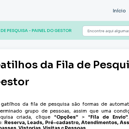
Início
 DE PESQUISA - PAINEL DO GESTOR
atilhos da Fila de Pesqui
estor
gatilhos da fila de pesquisa são formas de automat
erminado grupo de pessoas, assim que uma condiç
quisa criada, clique “
Opções
” > “
Fila de Envio
”
o:
Reserva, Leads, Pré-cadastro, Atendimentos, Ass
asses, Vistorias, Visitas
e
Pessoas
.