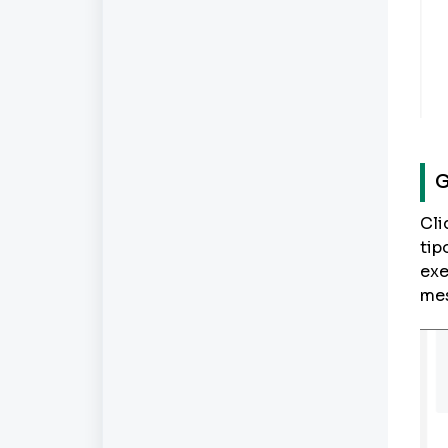
G
Cl
tip
exe
mes