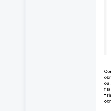
Com
obr
ou 
fil
"Ti
obr