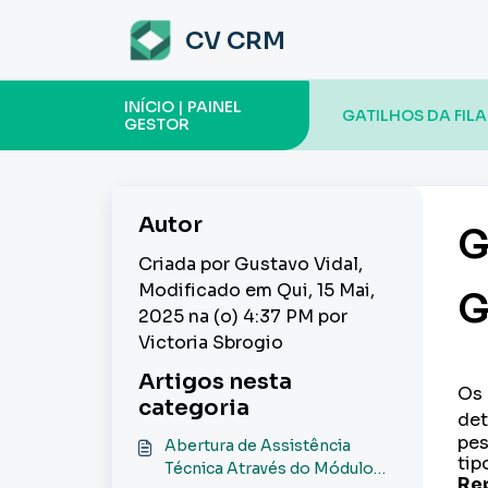
Ir para o conteúdo principal
CV CRM
INÍCIO | PAINEL
GATILHOS DA FILA
GESTOR
Autor
G
Criada por Gustavo Vidal,
Modificado em Qui, 15 Mai,
G
2025 na (o) 4:37 PM por
Victoria Sbrogio
Artigos nesta
Os 
categoria
det
pes
Abertura de Assistência
tip
Técnica Através do Módulo
Rep