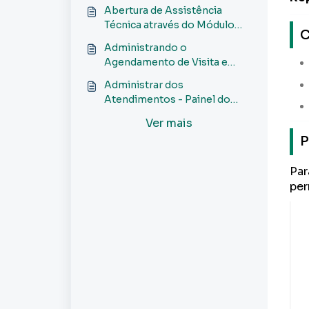
Assistência - Painel do
Abertura de Assistência
Gestor
Técnica através do Módulo
C
Atendimento - Painel do
Administrando o
Gestor
Agendamento de Visita e
Vistoria - Painel do Gestor
Administrar dos
Atendimentos - Painel do
Gestor
Ver mais
P
Par
per