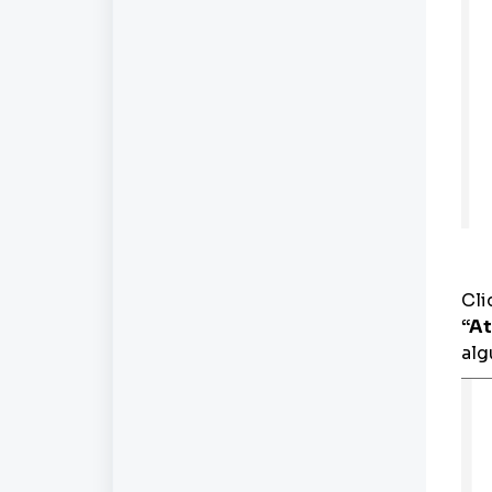
Cli
“A
alg