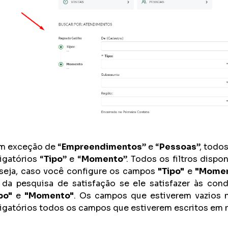
 exceção de “
Empreendimentos
” e “
Pessoas
”, todo
igatórios “
Tipo
” e “
Momento
”. Todos os filtros dispo
seja, caso você configure os campos
"Tipo"
e
"Momen
a da pesquisa de satisfação se ele satisfazer às co
po"
e
"Momento"
. Os campos que estiverem vazios 
igatórios todos os campos que estiverem escritos em n